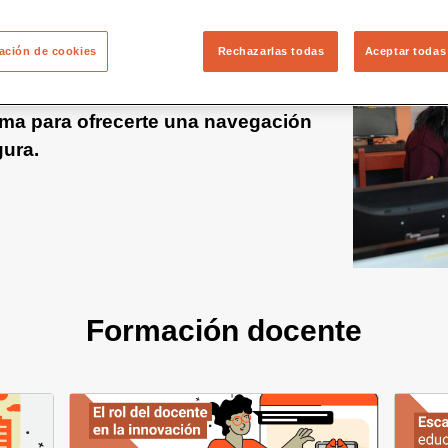
ación de cookies
Rechazarlas todas
Aceptar todas
a nueva versión de Educared!
ma para ofrecerte una navegación
gura.
Formación docente