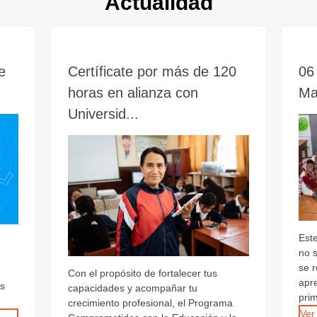
Actualidad
e
Certíficate por más de 120
06 
horas en alianza con
Ma
Universid...
Est
no 
se 
Con el propósito de fortalecer tus
apr
os
capacidades y acompañar tu
prim
crecimiento profesional, el Programa
Ver