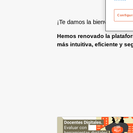
Configur
¡Te damos la bienvenida a l
Hemos renovado la platafor
más intuitiva, eficiente y se