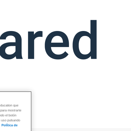
education que
y para mostrarte
ndo el botón
su uso pulsando
Política de