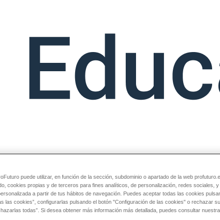
Futuro puede utilizar, en función de la sección, subdominio o apartado de la web profuturo.
do, cookies propias y de terceros para fines analíticos, de personalización, redes sociales, 
personalizada a partir de tus hábitos de navegación. Puedes aceptar todas las cookies pulsa
as las cookies”, configurarlas pulsando el botón "Configuración de las cookies" o rechazar 
chazarlas todas”. Si desea obtener más información más detallada, puedes consultar nuestra