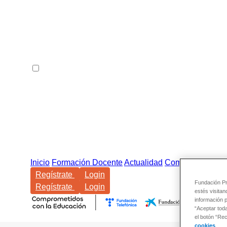
Inicio
Formación Docente
Actualidad
Comunidad
Regístrate
Login
Fundación Pro
Regístrate
Login
estés visitan
información 
“Aceptar tod
el botón “Re
cookies