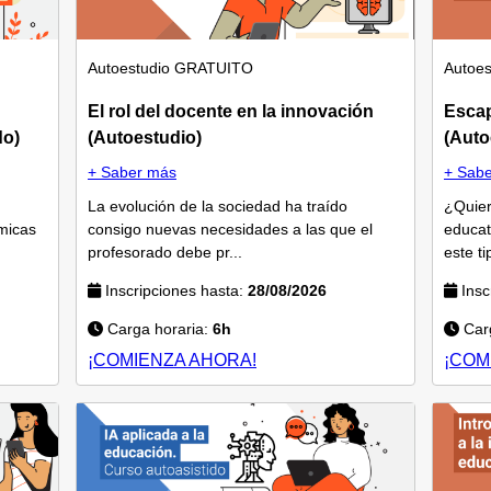
Autoestudio
GRATUITO
Autoes
El rol del docente en la innovación
Esca
do)
(Autoestudio)
(Auto
+ Saber más
+ Sab
La evolución de la sociedad ha traído
¿Quier
micas
consigo nuevas necesidades a las que el
educat
profesorado debe pr...
este ti
Inscripciones hasta:
28/08/2026
Insc
Carga horaria:
6h
Carg
¡COMIENZA AHORA!
¡COM