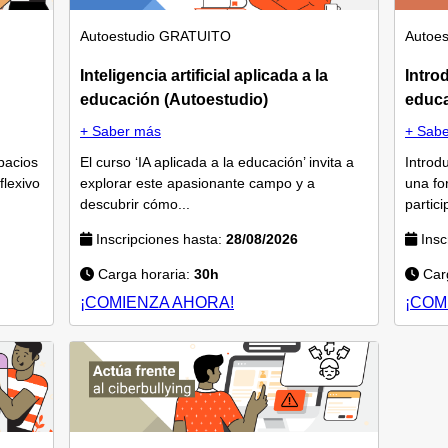
Autoestudio
GRATUITO
Autoes
Inteligencia artificial aplicada a la
Intro
educación (Autoestudio)
educa
+ Saber más
+ Sab
pacios
El curso ‘IA aplicada a la educación’ invita a
Introd
flexivo
explorar este apasionante campo y a
una fo
descubrir cómo...
partic
Inscripciones hasta:
28/08/2026
Insc
Carga horaria:
30h
Carg
¡COMIENZA AHORA!
¡COM