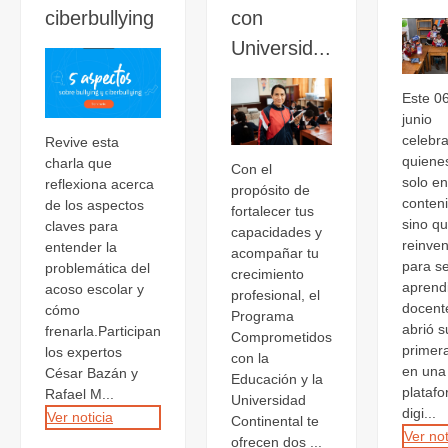
ciberbullying
con
Universid...
Este 0
junio
celebr
Revive esta
quiene
charla que
Con el
solo e
reflexiona acerca
propósito de
conten
de los aspectos
fortalecer tus
sino q
claves para
capacidades y
reinve
entender la
acompañar tu
para se
problemática del
crecimiento
aprend
acoso escolar y
profesional, el
docent
cómo
Programa
abrió s
frenarla.Participan
Comprometidos
primer
los expertos
con la
en una
César Bazán y
Educación y la
plataf
Rafael M...
Universidad
digi...
Ver noticia
Continental te
Ver not
ofrecen dos ...