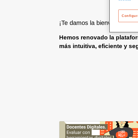
Configur
¡Te damos la bienvenida a l
Hemos renovado la platafor
más intuitiva, eficiente y se