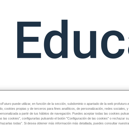
Futuro puede utilizar, en función de la sección, subdominio o apartado de la web profuturo.
do, cookies propias y de terceros para fines analíticos, de personalización, redes sociales, 
personalizada a partir de tus hábitos de navegación. Puedes aceptar todas las cookies pulsa
as las cookies”, configurarlas pulsando el botón "Configuración de las cookies" o rechazar 
chazarlas todas”. Si desea obtener más información más detallada, puedes consultar nuestra