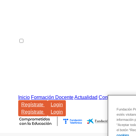
Inicio
Formación Docente
Actualidad
Comunidad
Regístrate
Login
Fundación Pro
Regístrate
Login
estés visitan
información 
“Aceptar tod
el botón “Re
cookies