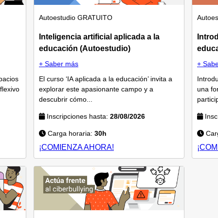
Autoestudio
GRATUITO
Autoes
Inteligencia artificial aplicada a la
Intro
educación (Autoestudio)
educa
+ Saber más
+ Sab
pacios
El curso ‘IA aplicada a la educación’ invita a
Introd
flexivo
explorar este apasionante campo y a
una fo
descubrir cómo...
partic
Inscripciones hasta:
28/08/2026
Insc
Carga horaria:
30h
Carg
¡COMIENZA AHORA!
¡COM