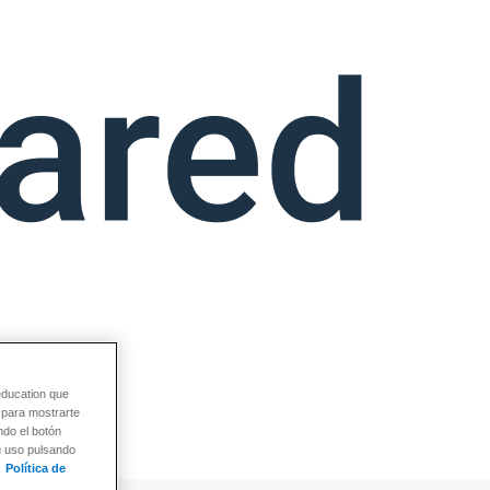
education que
y para mostrarte
ndo el botón
su uso pulsando
Política de