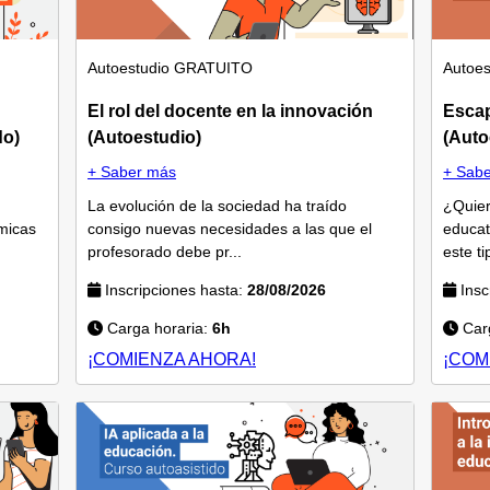
Autoestudio
GRATUITO
Autoes
El rol del docente en la innovación
Esca
do)
(Autoestudio)
(Auto
+ Saber más
+ Sab
La evolución de la sociedad ha traído
¿Quier
micas
consigo nuevas necesidades a las que el
educat
profesorado debe pr...
este ti
Inscripciones hasta:
28/08/2026
Insc
Carga horaria:
6h
Carg
¡COMIENZA AHORA!
¡COM