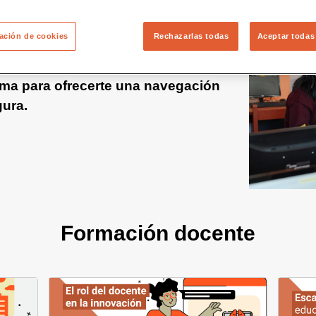
ación de cookies
Rechazarlas todas
Aceptar todas
a nueva versión de Educared!
ma para ofrecerte una navegación
gura.
Formación docente