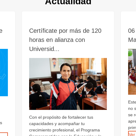
Actualidad
e
Certíficate por más de 120
06 
horas en alianza con
Ma
Universid...
Est
no 
se 
Con el propósito de fortalecer tus
apr
os
capacidades y acompañar tu
prim
crecimiento profesional, el Programa
Ver