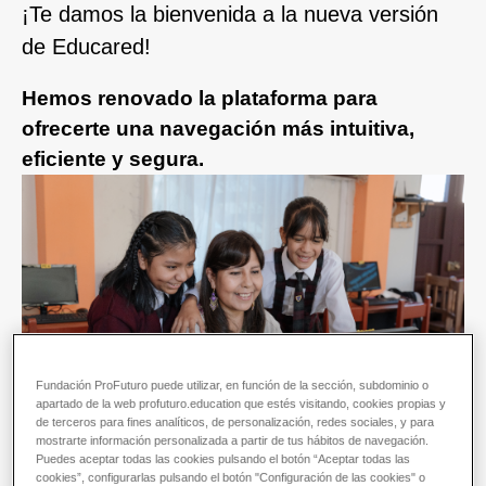
¡Te damos la bienvenida a la nueva versión
de Educared!
Hemos renovado la plataforma para
ofrecerte una navegación más intuitiva,
eficiente y segura.
Fundación ProFuturo puede utilizar, en función de la sección, subdominio o
apartado de la web profuturo.education que estés visitando, cookies propias y
de terceros para fines analíticos, de personalización, redes sociales, y para
mostrarte información personalizada a partir de tus hábitos de navegación.
Puedes aceptar todas las cookies pulsando el botón “Aceptar todas las
cookies”, configurarlas pulsando el botón "Configuración de las cookies" o