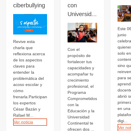
ciberbullying
con
Universid...
Este 0
junio
celebr
Revive esta
quiene
charla que
Con el
solo e
reflexiona acerca
propósito de
conten
de los aspectos
fortalecer tus
sino q
claves para
capacidades y
reinve
entender la
acompañar tu
para se
problemática del
crecimiento
aprend
acoso escolar y
profesional, el
docent
cómo
Programa
abrió s
frenarla.Participan
Comprometidos
primer
los expertos
con la
en una
César Bazán y
Educación y la
plataf
Rafael M...
Universidad
digi...
Ver noticia
Continental te
Ver not
ofrecen dos ...