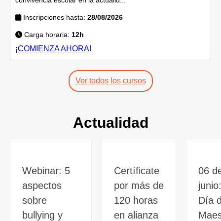
Inscripciones hasta:
28/08/2026
Carga horaria:
12h
¡COMIENZA AHORA!
Ver todos los cursos
Actualidad
Webinar: 5
Certíficate
06 d
aspectos
por más de
junio
sobre
120 horas
Día d
bullying y
en alianza
Maes