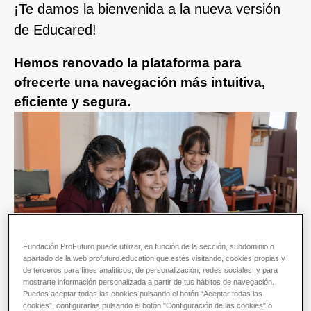
¡Te damos la bienvenida a la nueva versión
de Educared!
Hemos renovado la plataforma para
ofrecerte una navegación más intuitiva,
eficiente y segura.
Fundación ProFuturo puede utilizar, en función de la sección, subdominio o
apartado de la web profuturo.education que estés visitando, cookies propias y
de terceros para fines analíticos, de personalización, redes sociales, y para
mostrarte información personalizada a partir de tus hábitos de navegación.
Puedes aceptar todas las cookies pulsando el botón “Aceptar todas las
cookies”, configurarlas pulsando el botón "Configuración de las cookies" o