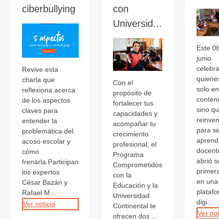
ciberbullying
con
Universid...
Este 0
junio
celebr
Revive esta
quiene
charla que
Con el
solo e
reflexiona acerca
propósito de
conten
de los aspectos
fortalecer tus
sino q
claves para
capacidades y
reinve
entender la
acompañar tu
para se
problemática del
crecimiento
aprend
acoso escolar y
profesional, el
docent
cómo
Programa
abrió s
frenarla.Participan
Comprometidos
primer
los expertos
con la
en una
César Bazán y
Educación y la
plataf
Rafael M...
Universidad
digi...
Ver noticia
Continental te
Ver not
ofrecen dos ...