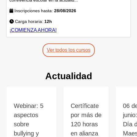
Inscripciones hasta:
28/08/2026
Carga horaria:
12h
¡COMIENZA AHORA!
Ver todos los cursos
Actualidad
Webinar: 5
Certíficate
06 d
aspectos
por más de
junio
sobre
120 horas
Día d
bullying y
en alianza
Maes