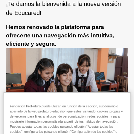
¡Te damos la bienvenida a la nueva versión
de Educared!
Hemos renovado la plataforma para
ofrecerte una navegación más intuitiva,
eficiente y segura.
Fundación ProFuturo puede utilizar, en función de la sección, subdominio o
apartado de la web profuturo.education que estés visitando, cookies propias y
de terceros para fines analíticos, de personalización, redes sociales, y para
mostrarte información personalizada a partir de tus hábitos de navegación.
Puedes aceptar todas las cookies pulsando el botón “Aceptar todas las
cookies”, configurarlas pulsando el botón "Configuración de las cookies" o