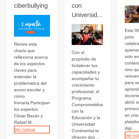
ciberbullying
con
Universid...
Este 0
junio
celebr
Revive esta
quiene
charla que
Con el
solo e
reflexiona acerca
propósito de
conten
de los aspectos
fortalecer tus
sino q
claves para
capacidades y
reinve
entender la
acompañar tu
para se
problemática del
crecimiento
aprend
acoso escolar y
profesional, el
docent
cómo
Programa
abrió s
frenarla.Participan
Comprometidos
primer
los expertos
con la
en una
César Bazán y
Educación y la
plataf
Rafael M...
Universidad
digi...
Ver noticia
Continental te
Ver not
ofrecen dos ...