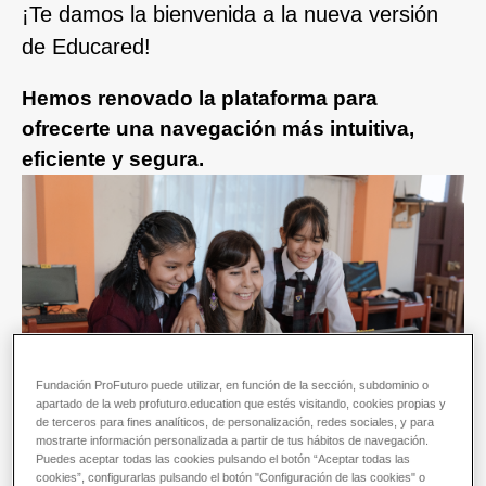
¡Te damos la bienvenida a la nueva versión
de Educared!
Hemos renovado la plataforma para
ofrecerte una navegación más intuitiva,
eficiente y segura.
Fundación ProFuturo puede utilizar, en función de la sección, subdominio o
apartado de la web profuturo.education que estés visitando, cookies propias y
de terceros para fines analíticos, de personalización, redes sociales, y para
mostrarte información personalizada a partir de tus hábitos de navegación.
Puedes aceptar todas las cookies pulsando el botón “Aceptar todas las
cookies”, configurarlas pulsando el botón "Configuración de las cookies" o