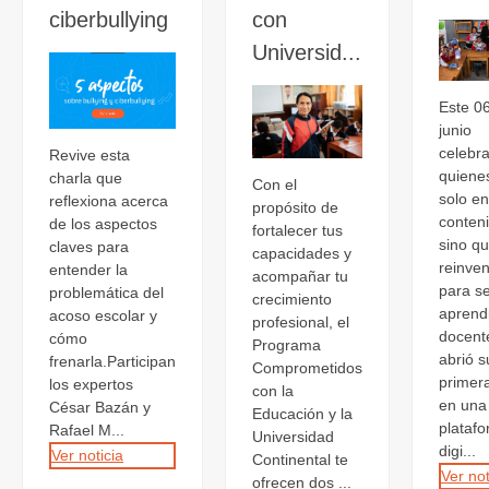
ciberbullying
con
Universid...
Este 0
junio
celebr
Revive esta
quiene
charla que
Con el
solo e
reflexiona acerca
propósito de
conten
de los aspectos
fortalecer tus
sino q
claves para
capacidades y
reinve
entender la
acompañar tu
para se
problemática del
crecimiento
aprend
acoso escolar y
profesional, el
docent
cómo
Programa
abrió s
frenarla.Participan
Comprometidos
primer
los expertos
con la
en una
César Bazán y
Educación y la
plataf
Rafael M...
Universidad
digi...
Ver noticia
Continental te
Ver not
ofrecen dos ...