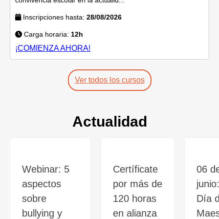
Inscripciones hasta:
28/08/2026
Carga horaria:
12h
¡COMIENZA AHORA!
Ver todos los cursos
Actualidad
Webinar: 5
Certíficate
06 d
aspectos
por más de
junio
sobre
120 horas
Día d
bullying y
en alianza
Maes