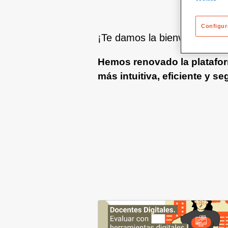
Configur
¡Te damos la bienvenida a l
Hemos renovado la platafor
más intuitiva, eficiente y se