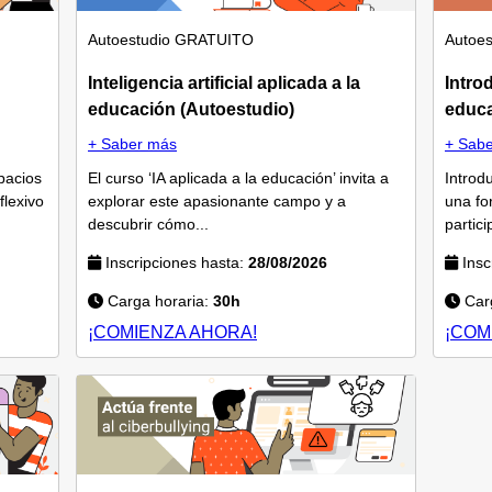
Autoestudio
GRATUITO
Autoes
Inteligencia artificial aplicada a la
Intro
educación (Autoestudio)
educa
+ Saber más
+ Sab
pacios
El curso ‘IA aplicada a la educación’ invita a
Introd
flexivo
explorar este apasionante campo y a
una fo
descubrir cómo...
partic
Inscripciones hasta:
28/08/2026
Insc
Carga horaria:
30h
Carg
¡COMIENZA AHORA!
¡COM