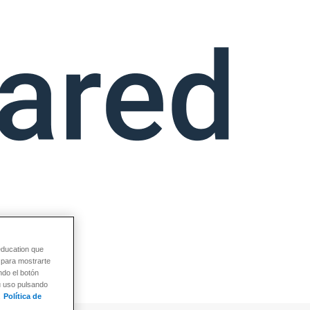
education que
y para mostrarte
ndo el botón
su uso pulsando
Política de