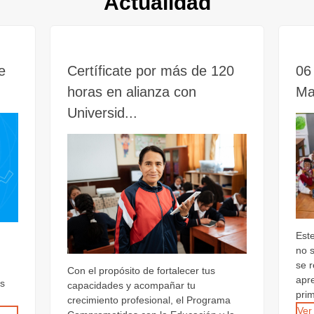
Actualidad
e
Certíficate por más de 120
06 
horas en alianza con
Ma
Universid...
Est
no 
se 
Con el propósito de fortalecer tus
apr
os
capacidades y acompañar tu
prim
crecimiento profesional, el Programa
Ver