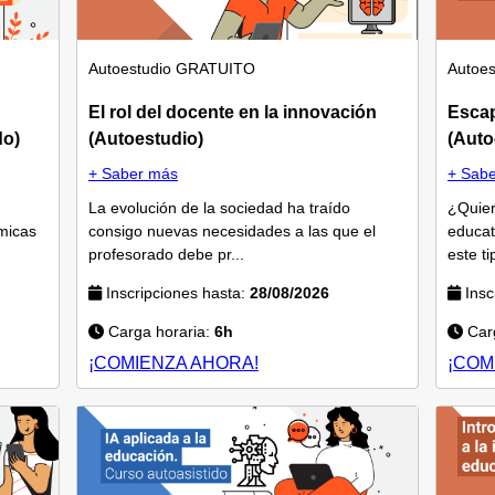
Autoestudio
GRATUITO
Autoes
El rol del docente en la innovación
Esca
do)
(Autoestudio)
(Auto
+ Saber más
+ Sab
La evolución de la sociedad ha traído
¿Quier
micas
consigo nuevas necesidades a las que el
educat
profesorado debe pr...
este ti
Inscripciones hasta:
28/08/2026
Insc
Carga horaria:
6h
Carg
¡COMIENZA AHORA!
¡COM