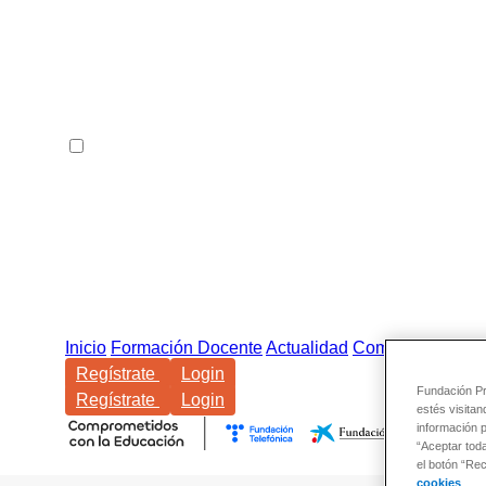
Inicio
Formación Docente
Actualidad
Comunidad
Regístrate
Login
Fundación Pro
Regístrate
Login
estés visitan
información 
“Aceptar tod
el botón “Re
cookies