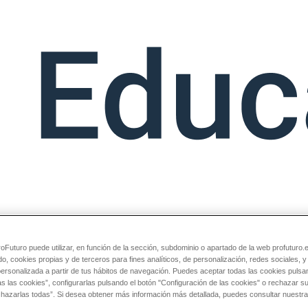
Futuro puede utilizar, en función de la sección, subdominio o apartado de la web profuturo.
do, cookies propias y de terceros para fines analíticos, de personalización, redes sociales, 
personalizada a partir de tus hábitos de navegación. Puedes aceptar todas las cookies pulsa
as las cookies”, configurarlas pulsando el botón "Configuración de las cookies" o rechazar 
chazarlas todas”. Si desea obtener más información más detallada, puedes consultar nuestra