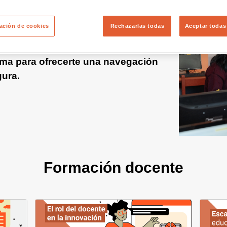
ación de cookies
Rechazarlas todas
Aceptar todas
a nueva versión de Educared!
ma para ofrecerte una navegación
gura.
Formación docente