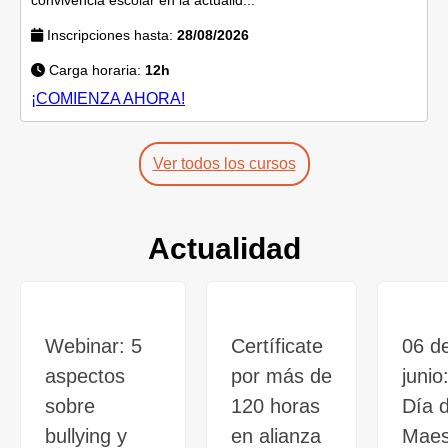
Inscripciones hasta:
28/08/2026
Carga horaria:
12h
¡COMIENZA AHORA!
Ver todos los cursos
Actualidad
Webinar: 5
Certíficate
06 d
aspectos
por más de
junio
sobre
120 horas
Día d
bullying y
en alianza
Maes