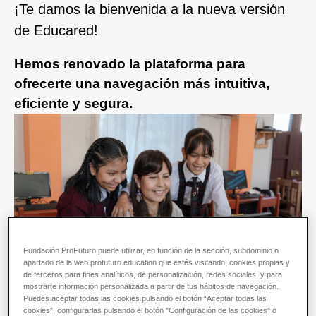
¡Te damos la bienvenida a la nueva versión
de Educared!
Hemos renovado la plataforma para
ofrecerte una navegación más intuitiva,
eficiente y segura.
Fundación ProFuturo puede utilizar, en función de la sección, subdominio o
apartado de la web profuturo.education que estés visitando, cookies propias y
de terceros para fines analíticos, de personalización, redes sociales, y para
mostrarte información personalizada a partir de tus hábitos de navegación.
Puedes aceptar todas las cookies pulsando el botón “Aceptar todas las
cookies”, configurarlas pulsando el botón "Configuración de las cookies" o