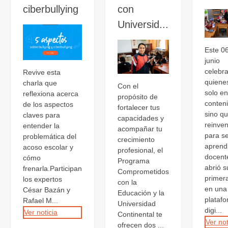
ciberbullying
con
Universid...
Este 0
junio
celebr
Revive esta
quiene
charla que
Con el
solo e
reflexiona acerca
propósito de
conten
de los aspectos
fortalecer tus
sino q
claves para
capacidades y
reinve
entender la
acompañar tu
para se
problemática del
crecimiento
aprend
acoso escolar y
profesional, el
docent
cómo
Programa
abrió s
frenarla.Participan
Comprometidos
primer
los expertos
con la
en una
César Bazán y
Educación y la
plataf
Rafael M...
Universidad
digi...
Ver noticia
Continental te
Ver not
ofrecen dos ...