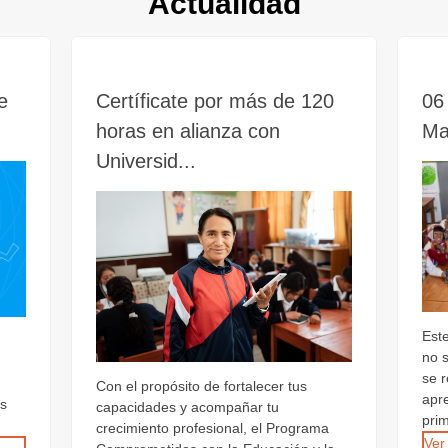
Actualidad
e
Certíficate por más de 120
06 
horas en alianza con
Ma
Universid...
Est
no 
se 
Con el propósito de fortalecer tus
apr
os
capacidades y acompañar tu
prim
crecimiento profesional, el Programa
Ver