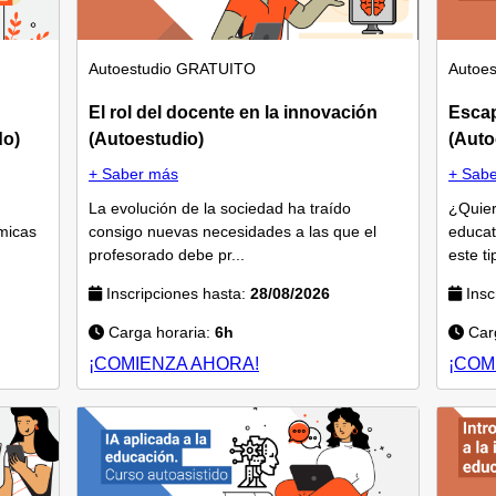
Autoestudio
GRATUITO
Autoes
El rol del docente en la innovación
Esca
do)
(Autoestudio)
(Auto
+ Saber más
+ Sab
La evolución de la sociedad ha traído
¿Quier
micas
consigo nuevas necesidades a las que el
educat
profesorado debe pr...
este ti
Inscripciones hasta:
28/08/2026
Insc
Carga horaria:
6h
Carg
¡COMIENZA AHORA!
¡COM