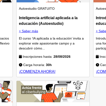
Autoestudio
GRATUITO
Autoes
Inteligencia artificial aplicada a la
Intro
educación (Autoestudio)
educa
+ Saber más
+ Sab
pacios
El curso ‘IA aplicada a la educación’ invita a
Introd
flexivo
explorar este apasionante campo y a
una fo
descubrir cómo...
partic
Inscripciones hasta:
28/08/2026
Insc
Carga horaria:
30h
Carg
¡COMIENZA AHORA!
¡COM