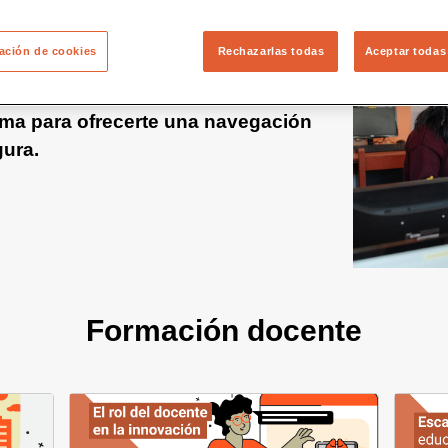
ación de cookies
Rechazarlas todas
Aceptar todas
a nueva versión de Educared!
ma para ofrecerte una navegación
gura.
Formación docente