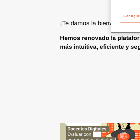
Configur
¡Te damos la bienvenida a l
Hemos renovado la platafor
más intuitiva, eficiente y se