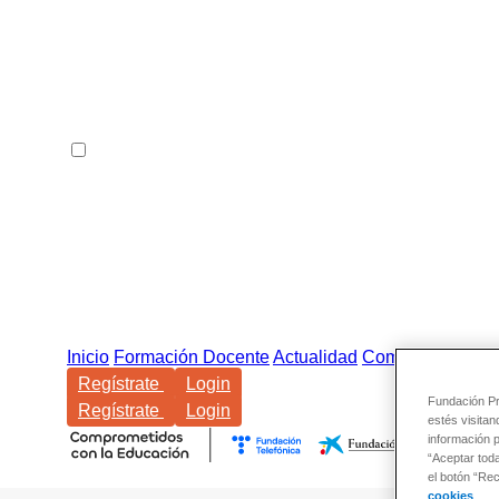
Inicio
Formación Docente
Actualidad
Comunidad
Regístrate
Login
Fundación Pro
Regístrate
Login
estés visitan
información 
“Aceptar tod
el botón “Re
cookies