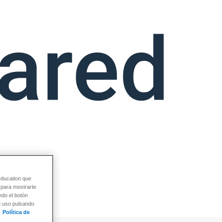
education que
y para mostrarte
ndo el botón
su uso pulsando
Política de