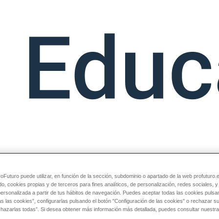
Futuro puede utilizar, en función de la sección, subdominio o apartado de la web profuturo.
do, cookies propias y de terceros para fines analíticos, de personalización, redes sociales, 
personalizada a partir de tus hábitos de navegación. Puedes aceptar todas las cookies pulsa
as las cookies”, configurarlas pulsando el botón "Configuración de las cookies" o rechazar 
chazarlas todas”. Si desea obtener más información más detallada, puedes consultar nuestra