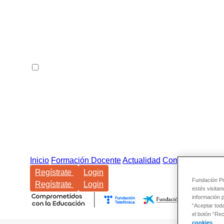
Inicio
Formación Docente
Actualidad
Comunidad
Regístrate
Login
Fundación Pro
Regístrate
Login
estés visitan
información 
“Aceptar tod
el botón “Re
cookies