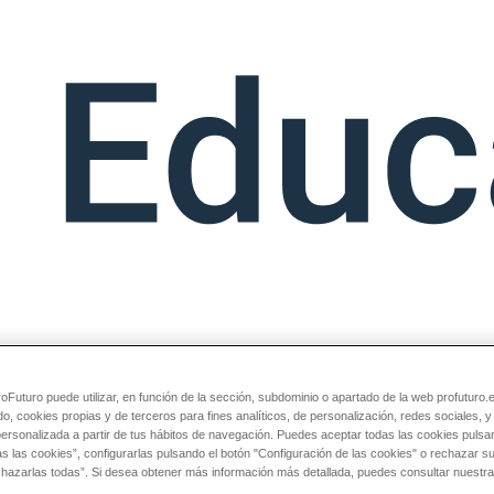
Futuro puede utilizar, en función de la sección, subdominio o apartado de la web profuturo.
do, cookies propias y de terceros para fines analíticos, de personalización, redes sociales, 
personalizada a partir de tus hábitos de navegación. Puedes aceptar todas las cookies pulsa
as las cookies”, configurarlas pulsando el botón "Configuración de las cookies" o rechazar 
chazarlas todas”. Si desea obtener más información más detallada, puedes consultar nuestra