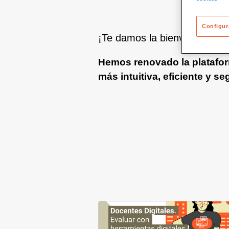
Configur
¡Te damos la bienvenida a l
Hemos renovado la platafor
más intuitiva, eficiente y se