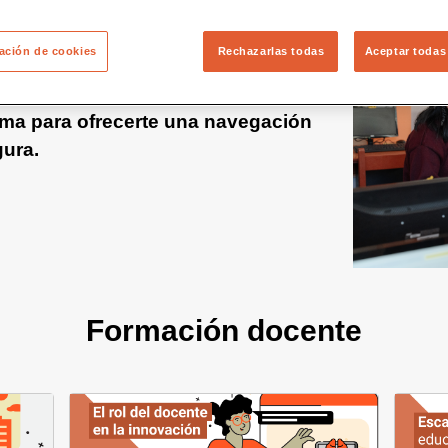
ación de cookies
Rechazarlas todas
Aceptar todas
a nueva versión de Educared!
ma para ofrecerte una navegación
gura.
Formación docente