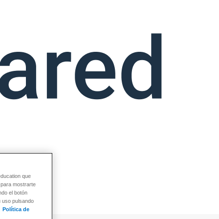
education que
y para mostrarte
ndo el botón
su uso pulsando
Política de