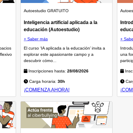
Autoestudio
GRATUITO
Autoes
Inteligencia artificial aplicada a la
Intro
educación (Autoestudio)
educa
+ Saber más
+ Sab
pacios
El curso ‘IA aplicada a la educación’ invita a
Introd
flexivo
explorar este apasionante campo y a
una fo
descubrir cómo...
partic
Inscripciones hasta:
28/08/2026
Insc
Carga horaria:
30h
Carg
¡COMIENZA AHORA!
¡COM