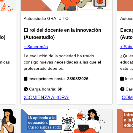
Autoestudio
GRATUITO
Autoes
El rol del docente en la innovación
Esca
do)
(Autoestudio)
(Auto
+ Saber más
+ Sab
La evolución de la sociedad ha traído
¿Quier
micas
consigo nuevas necesidades a las que el
educat
profesorado debe pr...
este ti
Inscripciones hasta:
28/08/2026
Insc
Carga horaria:
6h
Carg
¡COMIENZA AHORA!
¡COM