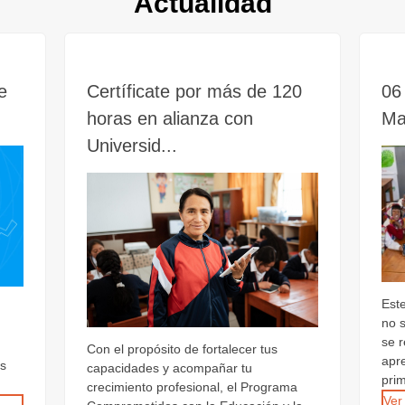
Actualidad
e
Certíficate por más de 120
06 
horas en alianza con
Ma
Universid...
Est
no 
se 
Con el propósito de fortalecer tus
apr
os
capacidades y acompañar tu
prim
crecimiento profesional, el Programa
Ver