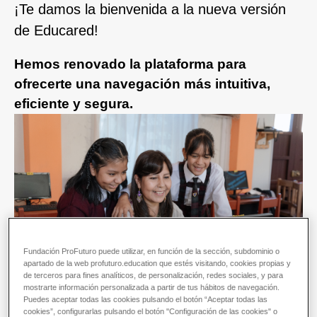
¡Te damos la bienvenida a la nueva versión
de Educared!
Hemos renovado la plataforma para
ofrecerte una navegación más intuitiva,
eficiente y segura.
Fundación ProFuturo puede utilizar, en función de la sección, subdominio o
apartado de la web profuturo.education que estés visitando, cookies propias y
de terceros para fines analíticos, de personalización, redes sociales, y para
mostrarte información personalizada a partir de tus hábitos de navegación.
Puedes aceptar todas las cookies pulsando el botón “Aceptar todas las
cookies”, configurarlas pulsando el botón "Configuración de las cookies" o