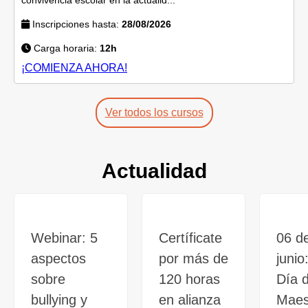
Inscripciones hasta:
28/08/2026
Carga horaria:
12h
¡COMIENZA AHORA!
Ver todos los cursos
Actualidad
Webinar: 5
Certíficate
06 d
aspectos
por más de
junio
sobre
120 horas
Día d
bullying y
en alianza
Maes