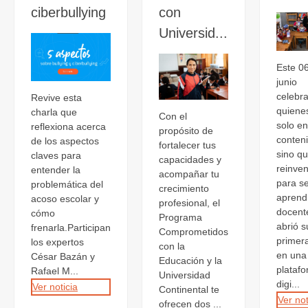
ciberbullying
con
Universid...
Este 0
junio
celebr
Revive esta
quiene
charla que
Con el
solo e
reflexiona acerca
propósito de
conten
de los aspectos
fortalecer tus
sino q
claves para
capacidades y
reinve
entender la
acompañar tu
para se
problemática del
crecimiento
aprend
acoso escolar y
profesional, el
docent
cómo
Programa
abrió s
frenarla.Participan
Comprometidos
primer
los expertos
con la
en una
César Bazán y
Educación y la
plataf
Rafael M...
Universidad
digi...
Ver noticia
Continental te
Ver not
ofrecen dos ...