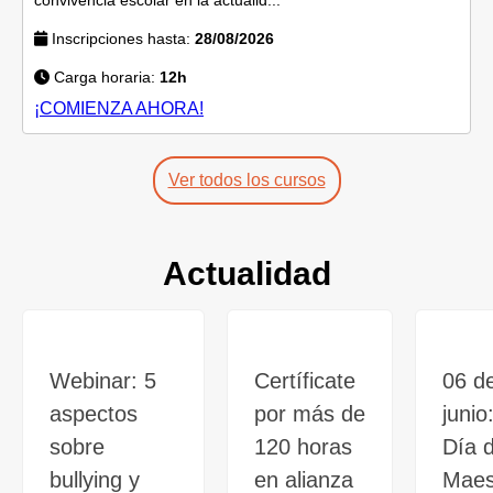
Inscripciones hasta:
28/08/2026
Carga horaria:
12h
¡COMIENZA AHORA!
Ver todos los cursos
Actualidad
Webinar: 5
Certíficate
06 d
aspectos
por más de
junio
sobre
120 horas
Día d
bullying y
en alianza
Maes