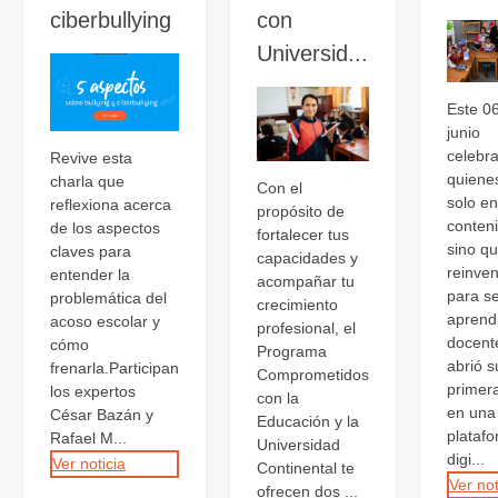
ciberbullying
con
Universid...
Este 0
junio
celebr
Revive esta
quiene
charla que
Con el
solo e
reflexiona acerca
propósito de
conten
de los aspectos
fortalecer tus
sino q
claves para
capacidades y
reinve
entender la
acompañar tu
para se
problemática del
crecimiento
aprend
acoso escolar y
profesional, el
docent
cómo
Programa
abrió s
frenarla.Participan
Comprometidos
primer
los expertos
con la
en una
César Bazán y
Educación y la
plataf
Rafael M...
Universidad
digi...
Ver noticia
Continental te
Ver not
ofrecen dos ...