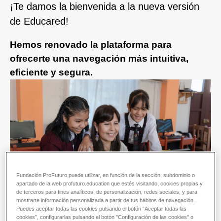
¡Te damos la bienvenida a la nueva versión
de Educared!
Hemos renovado la plataforma para
ofrecerte una navegación más intuitiva,
eficiente y segura.
Fundación ProFuturo puede utilizar, en función de la sección, subdominio o
apartado de la web profuturo.education que estés visitando, cookies propias y
de terceros para fines analíticos, de personalización, redes sociales, y para
mostrarte información personalizada a partir de tus hábitos de navegación.
Puedes aceptar todas las cookies pulsando el botón “Aceptar todas las
cookies”, configurarlas pulsando el botón "Configuración de las cookies" o