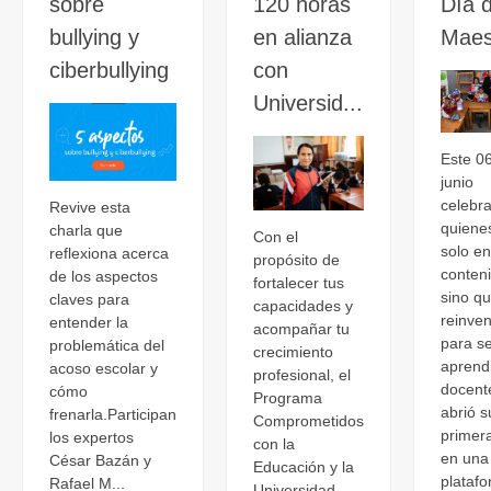
sobre
120 horas
Día d
bullying y
en alianza
Maes
ciberbullying
con
Universid...
Este 0
junio
celebr
Revive esta
quiene
charla que
Con el
solo e
reflexiona acerca
propósito de
conten
de los aspectos
fortalecer tus
sino q
claves para
capacidades y
reinve
entender la
acompañar tu
para se
problemática del
crecimiento
aprend
acoso escolar y
profesional, el
docent
cómo
Programa
abrió s
frenarla.Participan
Comprometidos
primer
los expertos
con la
en una
César Bazán y
Educación y la
plataf
Rafael M...
Universidad