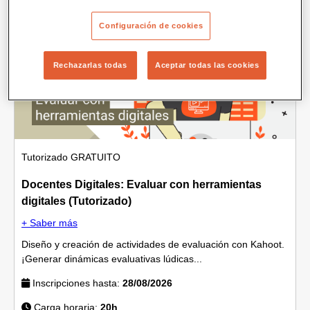
Formación docente
Configuración de cookies
Rechazarlas todas
Aceptar todas las cookies
Tutorizado
GRATUITO
Docentes Digitales: Evaluar con herramientas
digitales (Tutorizado)
+ Saber más
Diseño y creación de actividades de evaluación con Kahoot.
¡Generar dinámicas evaluativas lúdicas...
Inscripciones hasta:
28/08/2026
Carga horaria:
20h