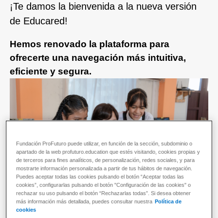
¡Te damos la bienvenida a la nueva versión
de Educared!
Hemos renovado la plataforma para
ofrecerte una navegación más intuitiva,
eficiente y segura.
Fundación ProFuturo puede utilizar, en función de la sección, subdominio o
apartado de la web profuturo.education que estés visitando, cookies propias y
de terceros para fines analíticos, de personalización, redes sociales, y para
mostrarte información personalizada a partir de tus hábitos de navegación.
Puedes aceptar todas las cookies pulsando el botón “Aceptar todas las
cookies”, configurarlas pulsando el botón "Configuración de las cookies" o
rechazar su uso pulsando el botón “Rechazarlas todas”. Si desea obtener
más información más detallada, puedes consultar nuestra
Política de
cookies